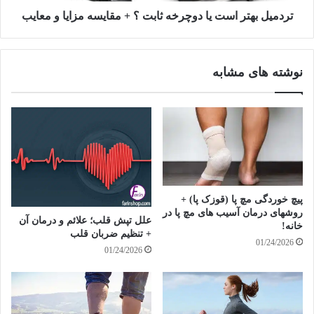
مزایا
تردمیل بهتر است یا دوچرخه ثابت ؟ + مقایسه مزایا و معایب
و
معایب
نوشته های مشابه
پیچ خوردگی مچ پا (قوزک پا) +
روشهای درمان آسیب های مچ پا در
علل تپش قلب؛ علائم و درمان آن
خانه!
+ تنظیم ضربان قلب
01/24/2026
01/24/2026