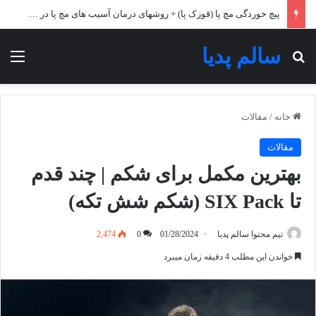
پیچ خوردگی مچ پا (قوزک پا) + روشهای درمان آسیب های مچ پا در خانه!
سالم پدیا
جستجو برای
منو
خانه
/
مقالات
مقالات
بهترین مکمل برای شکم | چند قدم
تا SIX Pack (شکم شش تکه)
تیم محتوا سالم پدیا
01/28/2024
0
2,474
خواندن این مطلب 4 دقیقه زمان میبرد