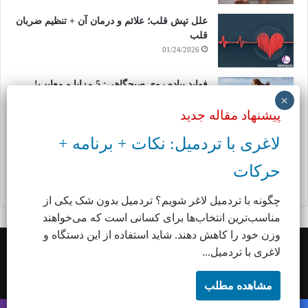
علل تپش قلب؛ علائم و درمان آن + تنظیم ضربان
قلب
01/24/2026
فواید پیاده روی صبحگاهی: 5 مزایا و معایب!
01/23/2026
پیشنهاد مقاله جدید
لاغری با تردمیل: نکات + برنامه +
پیاده روی در سربالایی + مزیت پیاده روی سطح
شیب دار
حرکات
01/22/2026
چگونه با تردمیل لاغر شویم؟ تردمیل بدون شک یکی از
مناسب‌ترین انتخاب‌ها برای کسانی است که می‌خواهند
وزن خود را کاهش دهند. شاید استفاده از این دستگاه و
لاغری با تردمیل...
جهت ارتباط به ما و ثبت آگهی با ایمیل hlh.yousefi@gmail.com در ارتباط
باشید.
مشاهده مطلب