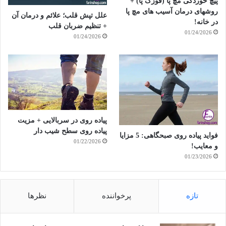
پیچ خوردگی مچ پا (قوزک پا) +
روشهای درمان آسیب های مچ پا
علل تپش قلب؛ علائم و درمان آن
در خانه!
+ تنظیم ضربان قلب
01/24/2026
01/24/2026
پیاده روی در سربالایی + مزیت
پیاده روی سطح شیب دار
فواید پیاده روی صبحگاهی: 5 مزایا
01/22/2026
و معایب!
01/23/2026
تازه
پرخواننده
نظرها