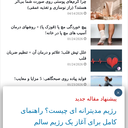
چرا کرم‌های پوستی روی صورت شما بی‌اثر
هستند؟ (راز نوسازی و تغذیه عمقی)
04/14/2026
پیچ خوردگی مچ پا (قوزک پا) + روشهای درمان
آسیب های مچ پا در خانه!
01/24/2026
علل تپش قلب؛ علائم و درمان آن + تنظیم ضربان
قلب
01/24/2026
فواید پیاده روی صبحگاهی: 5 مزایا و معایب!
01/23/2026
پیشنهاد مقاله جدید
پیاده روی در سربالایی + مزیت پیاده روی سطح
رژیم مدیترانه‌ ای چیست؟ راهنمای
شیب دار
01/22/2026
کامل برای آغاز یک رژیم سالم