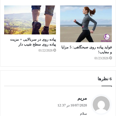
پیاده روی در سربالایی + مزیت
پیاده روی سطح شیب دار
فواید پیاده روی صبحگاهی: 5 مزایا
01/22/2026
و معایب!
01/23/2026
‫6 نظرها
گ
مریم
ف
10/07/2020 در 12:37
ت
سلام
: