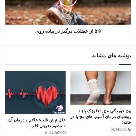
در
پیاده
روی
9 تا از عضلات درگیر در پیاده روی
نوشته های مشابه
پیچ خوردگی مچ پا (قوزک پا) +
روشهای درمان آسیب های مچ پا در
علل تپش قلب؛ علائم و درمان آن
خانه!
+ تنظیم ضربان قلب
01/24/2026
01/24/2026