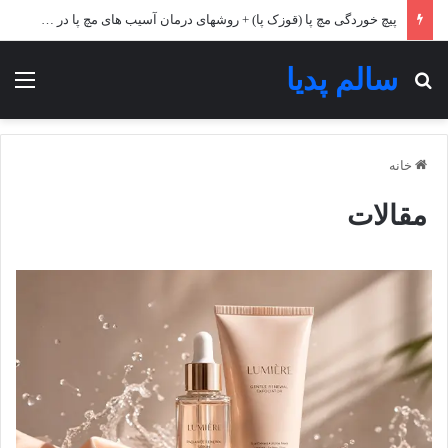
پیچ خوردگی مچ پا (قوزک پا) + روشهای درمان آسیب های مچ پا در خانه!
سالم پدیا
جستجو برای
منو
خانه
مقالات