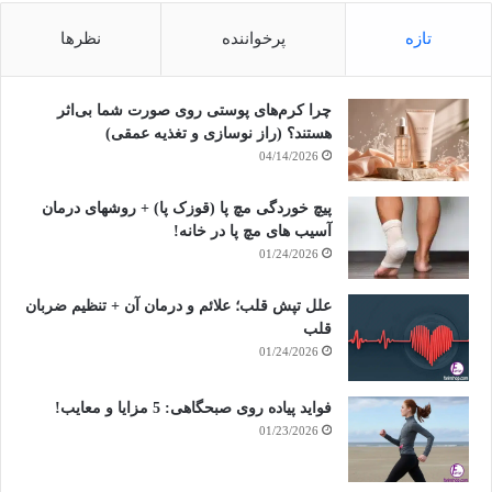
تازه
پرخواننده
نظرها
چرا کرم‌های پوستی روی صورت شما بی‌اثر
هستند؟ (راز نوسازی و تغذیه عمقی)
04/14/2026
پیچ خوردگی مچ پا (قوزک پا) + روشهای درمان
آسیب های مچ پا در خانه!
01/24/2026
علل تپش قلب؛ علائم و درمان آن + تنظیم ضربان
قلب
01/24/2026
فواید پیاده روی صبحگاهی: 5 مزایا و معایب!
01/23/2026