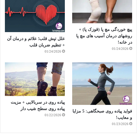
پیچ خوردگی مچ پا (قوزک پا) +
روشهای درمان آسیب های مچ پا
علل تپش قلب؛ علائم و درمان آن
در خانه!
+ تنظیم ضربان قلب
01/24/2026
01/24/2026
پیاده روی در سربالایی + مزیت
پیاده روی سطح شیب دار
فواید پیاده روی صبحگاهی: 5 مزایا
01/22/2026
و معایب!
01/23/2026